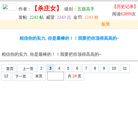
【历史记录】
【杀庄女】
作者：
级别：
五级高手
阅读
62899
次
发帖:
2243 帖
威望:
2243 点
金币:
2243 枚
板凳
发表于: 2025-06-07 21:21
相信你的实力, 你是最棒的！！我要把你顶得高高的~
u
回复
u
编辑
u
相信你的实力, 你是最棒的！！我要把你顶得高高的~
2
3
4
5
6
7
8
9
10
11
首页
上一页
12
末页
共
19
页
下一页