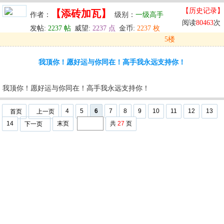
【历史记录】
【添砖加瓦】
作者：
级别：
一级高手
阅读
80463
次
发帖:
2237 帖
威望:
2237 点
金币:
2237 枚
5楼
发表于: 2025-06-13 21:19
我顶你！愿好运与你同在！高手我永远支持你！
u
回复
u
编辑
u
我顶你！愿好运与你同在！高手我永远支持你！
4
5
6
7
8
9
10
11
12
13
首页
上一页
14
末页
共
27
页
下一页