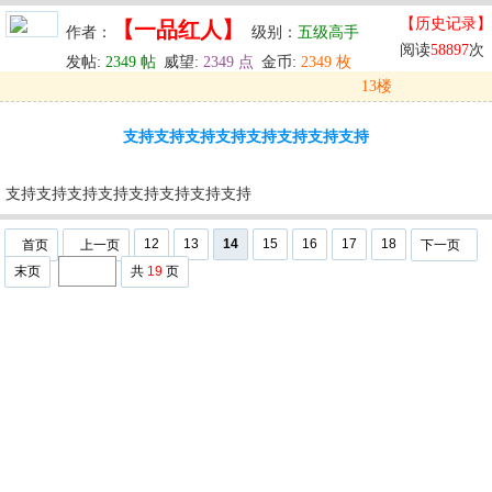
【历史记录】
【一品红人】
作者：
级别：
五级高手
阅读
58897
次
发帖:
2349 帖
威望:
2349 点
金币:
2349 枚
13楼
发表于: 2025-06-20 21:22
支持支持支持支持支持支持支持支持
u
回复
u
编辑
u
支持支持支持支持支持支持支持支持
12
13
14
15
16
17
18
首页
上一页
下一页
末页
共
19
页