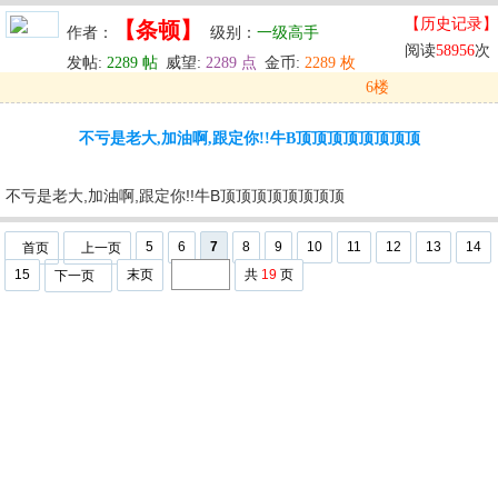
【历史记录】
【条顿】
作者：
级别：
一级高手
阅读
58956
次
发帖:
2289 帖
威望:
2289 点
金币:
2289 枚
6楼
发表于: 2025-06-20 21:21
不亏是老大,加油啊,跟定你!!牛B顶顶顶顶顶顶顶顶
u
回复
u
编辑
u
不亏是老大,加油啊,跟定你!!牛B顶顶顶顶顶顶顶顶
5
6
7
8
9
10
11
12
13
14
首页
上一页
15
末页
共
19
页
下一页