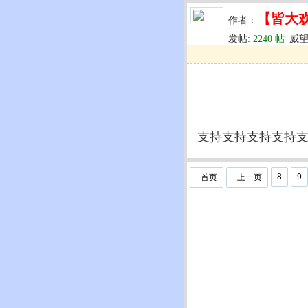
【皆大
作者：
发帖:
2240 帖
威望
u
回复
u
编辑
u
支持支持支持支持
8
9
首页
上一页