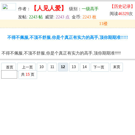
【历史记录】
【人见人爱】
作者：
级别：
一级高手
阅读
46329
次
发帖:
2243 帖
威望:
2243 点
金币:
2243 枚
11楼
发表于: 2025-06-29 21:30
不得不佩服,不顶不舒服,你是个真正有实力的高手,顶你期期准!!!!!
u
回复
u
编辑
u
不得不佩服,不顶不舒服,你是个真正有实力的高手,顶你期期准!!!!!
10
11
12
13
14
末页
首页
上一页
下一页
共
15
页