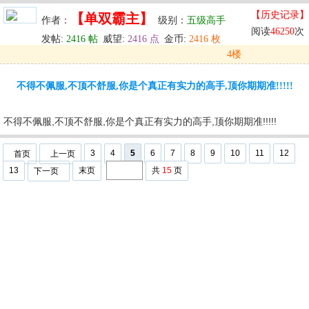
【历史记录】
【单双霸主】
作者：
级别：
五级高手
阅读
46250
次
发帖:
2416 帖
威望:
2416 点
金币:
2416 枚
4楼
发表于: 2025-06-29 21:25
不得不佩服,不顶不舒服,你是个真正有实力的高手,顶你期期准!!!!!
u
回复
u
编辑
u
不得不佩服,不顶不舒服,你是个真正有实力的高手,顶你期期准!!!!!
3
4
5
6
7
8
9
10
11
12
首页
上一页
13
末页
共
15
页
下一页