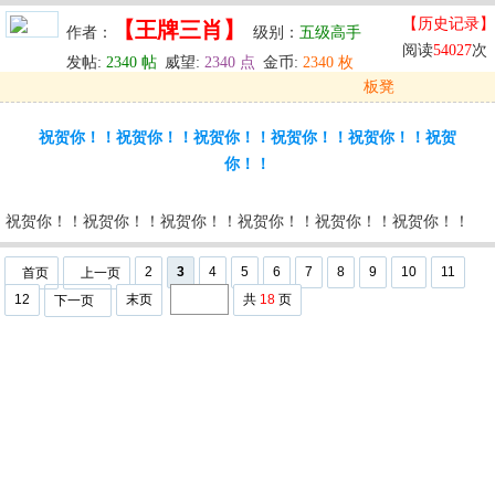
【历史记录】
【王牌三肖】
作者：
级别：
五级高手
阅读
54027
次
发帖:
2340 帖
威望:
2340 点
金币:
2340 枚
板凳
发表于: 2025-07-05 21:26
祝贺你！！祝贺你！！祝贺你！！祝贺你！！祝贺你！！祝贺
u
回复
u
编辑
u
你！！
祝贺你！！祝贺你！！祝贺你！！祝贺你！！祝贺你！！祝贺你！！
2
3
4
5
6
7
8
9
10
11
首页
上一页
12
末页
共
18
页
下一页