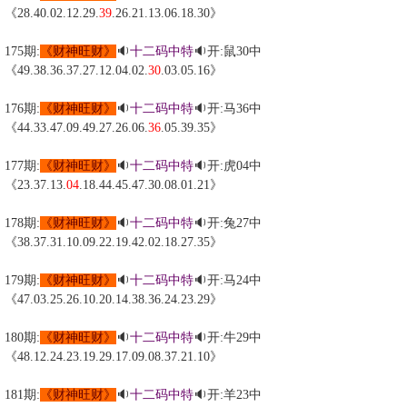
《28.40.02.12.29.
39
.26.21.13.06.18.30》
175期:
《财神旺财》
🔉
十二码中特
🔉开:鼠30中
《49.38.36.37.27.12.04.02.
30
.03.05.16》
176期:
《财神旺财》
🔉
十二码中特
🔉开:马36中
《44.33.47.09.49.27.26.06.
36
.05.39.35》
177期:
《财神旺财》
🔉
十二码中特
🔉开:虎04中
《23.37.13.
04
.18.44.45.47.30.08.01.21》
178期:
《财神旺财》
🔉
十二码中特
🔉开:兔27中
《38.37.31.10.09.22.19.42.02.18.27.35》
179期:
《财神旺财》
🔉
十二码中特
🔉开:马24中
《47.03.25.26.10.20.14.38.36.24.23.29》
180期:
《财神旺财》
🔉
十二码中特
🔉开:牛29中
《48.12.24.23.19.29.17.09.08.37.21.10》
181期:
《财神旺财》
🔉
十二码中特
🔉开:羊23中