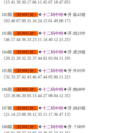
《15.41.39.30.17.06.11.45.07.18.47.05》
182期:
《财神旺财》
🔉
十二码中特
🔉开:鼠42错
《
03.40.07.09.31.16.24.15.01.49.08.17
》
183期:
《财神旺财》
🔉
十二码中特
🔉开:鸡33中
《
46.17.44.36.33.23.11.14.40.12.21.25
》
184期:
《财神旺财》
🔉
十二码中特
🔉开:虎28错
《
20.21.29.32.35.37.44.
02.03.04.11.19
》
185期:
《财神旺财》
🔉
十二码中特
🔉开:牛05中
《
32.33.37.42.43.46.47.44.05.06.11.22
》
186期:
《财神旺财》
🔉
十二码中特
🔉开:狗08中
《
23.18.06.20.05.13.44.27.08.04.12.35
》
187期:
《财神旺财》
🔉
十二码中特
🔉开:鸡45错
《
21.14.23.08.39.12.35.11.17.36.47.13
》
188期:
《财神旺财》
🔉
十二码中特
🔉开:？00中