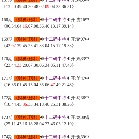
167期:
《财神旺财》
🔉
十二码中特
🔉开:鸡09中
《13.20.49.40.30.48.02.
09
.04.23.36.31》
168期:
《财神旺财》
🔉
十二码中特
🔉开:虎16中
《06.34.04.
16
.07.08.36.40.13.17.39.14》
169期:
《财神旺财》
🔉
十二码中特
🔉开:猪07中
《42.
07
.39.45.25.41.33.04.15.17.19.35》
170期:
《财神旺财》
🔉
十二码中特
🔉开:鸡33中
《23.44.
33
.20.07.30.06.34.05.11.47.48》
171期:
《财神旺财》
🔉
十二码中特
🔉开:羊47中
《16.36.01.45.15.04.35.06.
47
.49.21.48》
172期:
《财神旺财》
🔉
十二码中特
🔉开:马36中
《10.44.45.
36
.33.34.18.40.25.31.38.26》
173期:
《财神旺财》
🔉
十二码中特
🔉开:龙38错
《25.11.43.16.18.28.04.27.46.03.12.19》
174期:
《财神旺财》
🔉
十二码中特
🔉开:兔39中