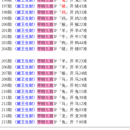
196期:
《赌王生财》
平特⒈肖
🦃『
兔
』开:兔27准
197期:
《赌王生财》
平特⒈肖
🦃『
猪
』开:猪43准
198期:
《赌王生财》
平特⒈肖
🦃『
鸡
』开:鸡33准
199期:
《赌王生财》
平特⒈肖
🦃『鸡』开:鸡21准
200期:
《赌王生财》
平特⒈肖
🦃『猴』开:猴22准
201期:
《赌王生财》
平特⒈肖
🦃『羊』开:羊47准
202期:
《赌王生财》
平特⒈肖
🦃『牛』开:牛17准
203期:
《赌王生财》
平特⒈肖
🦃『狗』开:狗44准
204期:
《赌王生财》
平特⒈肖
🦃『猪』开:猪07准
205期:
《赌王生财》
平特⒈肖
🦃
『羊』开:羊23准
206期:
《赌王生财》
平特⒈肖
🦃
『羊』开:羊35准
207期:
《赌王生财》
平特⒈肖
🦃
『猴』开:马24错
208期:
《赌王生财》
平特⒈肖
🦃
『马』开:马24准
209期:
《赌王生财》
平特⒈肖
🦃
『兔』开:蛇13错
210期:
《赌王生财》
平特⒈肖
🦃
『兔』开:兔15准
211期:
《赌王生财》
平特⒈肖
🦃
『兔』开:兔39准
212期:
《赌王生财》
平特⒈肖
🦃
『马』开:马12准
213期:
《赌王生财》
平特⒈肖
🦃
『兔』开:兔03准
214期:
《赌王生财》
平特⒈肖
🦃
『龙』开:龙38准
215期:
《赌王生财》
平特⒈肖
🦃
『兔』开:？00准