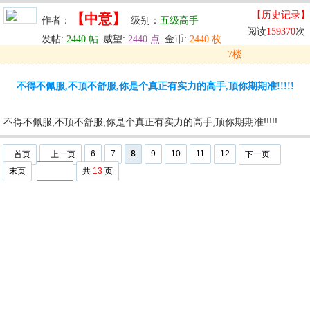
【历史记录】
【中意】
作者：
级别：
五级高手
阅读
159370
次
发帖:
2440 帖
威望:
2440 点
金币:
2440 枚
7楼
发表于: 2024-05-30 00:36
不得不佩服,不顶不舒服,你是个真正有实力的高手,顶你期期准!!!!!
u
回复
u
编辑
u
不得不佩服,不顶不舒服,你是个真正有实力的高手,顶你期期准!!!!!
6
7
8
9
10
11
12
首页
上一页
下一页
末页
共
13
页