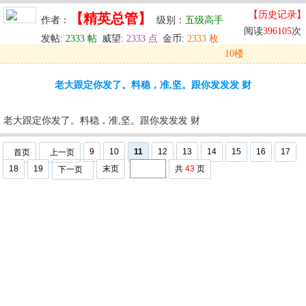
【历史记录】
【精英总管】
作者：
级别：
五级高手
阅读
396105
次
发帖:
2333 帖
威望:
2333 点
金币:
2333 枚
10楼
发表于: 2024-05-30 11:44
老大跟定你发了。料稳，准,坚。跟你发发发 财
u
回复
u
编辑
u
老大跟定你发了。料稳，准,坚。跟你发发发 财
9
10
11
12
13
14
15
16
17
首页
上一页
18
19
末页
共
43
页
下一页