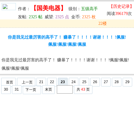
【历史记录】
【国美电器】
作者：
级别：
五级高手
阅读
396179
次
发帖:
2325 帖
威望:
2325 点
金币:
2325 枚
22楼
发表于: 2024-05-30 12:04
你是我见过最厉害的高手了！ 赚暴了！！！！谢谢！！！ !佩服!
u
回复
u
编辑
u
佩服!佩服!佩服!佩服
你是我见过最厉害的高手了！ 赚暴了！！！！谢谢！！！ !佩服!佩服!
佩服!佩服!佩服
21
22
23
24
25
26
27
28
29
首页
上一页
30
31
末页
共
43
页
下一页