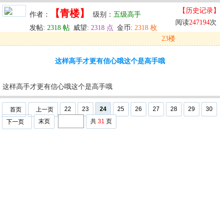
【历史记录】
【青楼】
作者：
级别：
五级高手
阅读
247194
次
发帖:
2318 帖
威望:
2318 点
金币:
2318 枚
23楼
发表于: 2024-09-29 21:30
这样高手才更有信心哦这个是高手哦
u
回复
u
编辑
u
这样高手才更有信心哦这个是高手哦
22
23
24
25
26
27
28
29
30
首页
上一页
末页
共
31
页
下一页